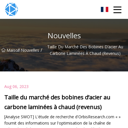
Groupe de tubes ERW
Nouvelles
Taille Du Marché Des Bobines D’acier Au
/
/
Maison
Nouvelles
Carbone Laminées À Chaud (revenus)
Aug 06, 2023
Taille du marché des bobines d’acier au
carbone laminées à chaud (revenus)
[Analyse SWOT] L'étude de recherche d'OrbisResearch.com « »
fournit des informations sur l'optimisation de la chaîne de