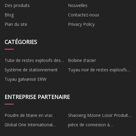
Des produits
Nouvelles
Blog
Contactez-nous
Plan du site
Privacy Policy
CATÉGORIES
Tube de restes explosifs des
Bobine d'acier
guerres
Système de stationnement
Tuyau noir de restes explosifs
des guerres
Tuyau galvanisé ERW
ENTREPRISE PARTENAIRE
Poudre de titane en vrac
Shaoxing Mzone Loisir Produits
Co., Ltd.
Global One International
pièce de connexion à
Automobile Limitée
enclenchement bon marché