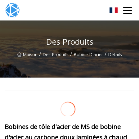
Groupe de tubes ERW
Des Produits
/
/
/
Maison
Des Produits
Bobine D'acier
Détails
Bobines de tôle d'acier de MS de bobine
d'acier au carbone doux laminées à chaud