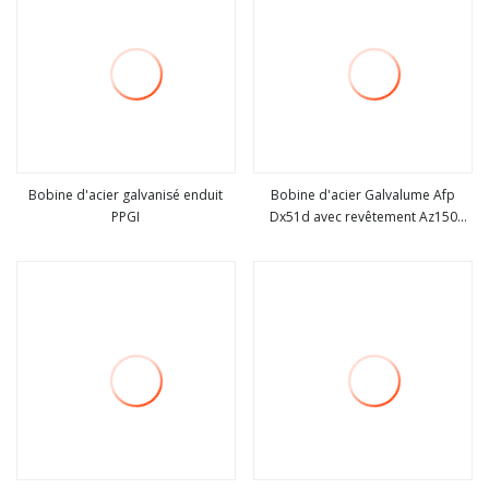
Bobine d'acier galvanisé enduit
Bobine d'acier Galvalume Afp
PPGI
Dx51d avec revêtement Az150
Voir plus
Voir plus
Aluzinc