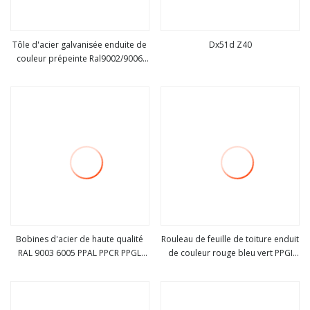
Tôle d'acier galvanisée enduite de
Dx51d Z40
couleur prépeinte Ral9002/9006
Voir plus
Voir plus
9015 5016 1022 Z275 en bobine
PPGI/PPGL
Bobines d'acier de haute qualité
Rouleau de feuille de toiture enduit
RAL 9003 6005 PPAL PPCR PPGL
de couleur rouge bleu vert PPGI
Voir plus
Voir plus
PPGI
PPGL, bobine d'acier galvanisé
Galvalume prépeint