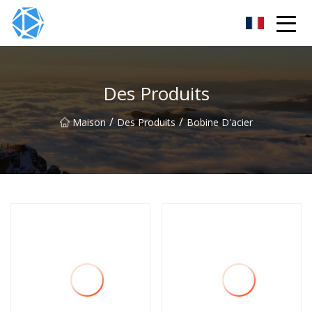
Groupe de tubes ERW
Des Produits
/
/
Maison
Des Produits
Bobine D'acier