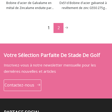
Bobine d'acier de Galvalume en
Dx51d Bobine d'acier galvanisé à
métal de Zincalume enduite par
revêtement de zinc G550 275g
Voir plus
Voir plus
Aluzinc de Gl d'Az150 SGLCC
Galvalume Aluzinc Gl tôle d'acier
laminé à froid en acier au carbone
à revêtement de couleur PPGI
1
2
bobines pour rouleau de tôle de
toiture
Votre Sélection Parfaite De Stade De Golf
Inscrivez-vous à notre newsletter mensuelle pour les
dernières nouvelles et articles
Contactez-nous