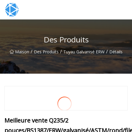
Groupe de tubes ERW
Des Produits
/
/
/
Maison
Des Produits
Tuyau Galvanisé ERW
Détails
Meilleure vente Q235/2
pouces/BS1387/ERW/galvanisé/ASTM/rond/file