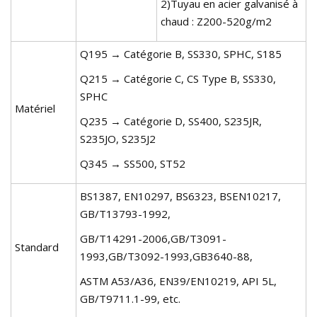
2)Tuyau en acier galvanisé à
chaud : Z200-520g/m2
Q195 → Catégorie B, SS330, SPHC, S185
Q215 → Catégorie C, CS Type B, SS330,
SPHC
Matériel
Q235 → Catégorie D, SS400, S235JR,
S235JO, S235J2
Q345 → SS500, ST52
BS1387, EN10297, BS6323, BSEN10217,
GB/T13793-1992,
GB/T14291-2006,GB/T3091-
Standard
1993,GB/T3092-1993,GB3640-88,
ASTM A53/A36, EN39/EN10219, API 5L,
GB/T9711.1-99, etc.