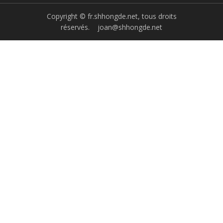
Copyright © fr.shhongde.net, tous droits
réservés.
joan@shhongde.net