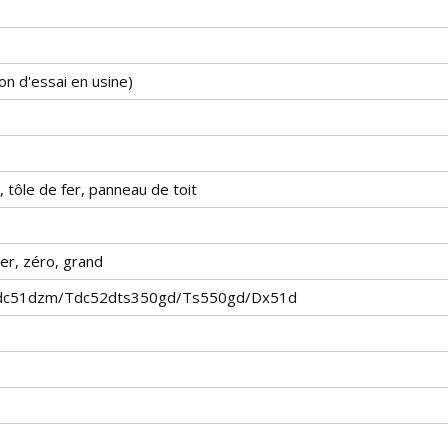
ion d'essai en usine)
, tôle de fer, panneau de toit
er, zéro, grand
dc51dzm/Tdc52dts350gd/Ts550gd/Dx51d