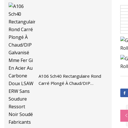
A106 Sch40 Rectangulaire Rond
Carré Plongé À Chaud/DIP
Galvanisé Mme Fer Gi En Acier Au
Carbone Doux LSAW ERW Sans
Soudure Ressort Noir Soudé
Fabricants De Tuyaux De Gaz De
Puits De Pétrole