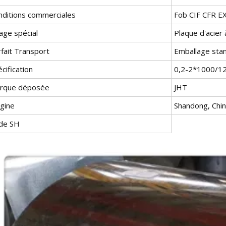
nditions commerciales
Fob CIF CFR E
age spécial
Plaque d'acier
fait Transport
Emballage stan
cification
0,2-2*1000/1
rque déposée
JHT
igine
Shandong, Chi
de SH