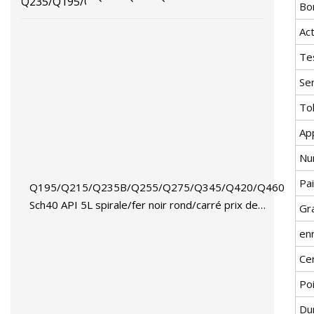
Bo
Act
Tes
Se
To
App
Nu
Pai
Q195/Q215/Q235B/Q255/Q275/Q345/Q420/Q460
Sch40 API 5L spirale/fer noir rond/carré prix de
Gr
tuyaux en acier au carbone métallique pour
en
soudés/soudage/sans soudure/ERW/doux/Ms
Cer
Po
Du