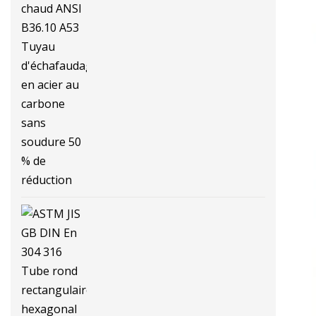
acier de laminage à froid à chaud
ANSI B36.10 A53 Tuyau
d'échafaudage en acier au carbone
sans soudure 50 % de réduction