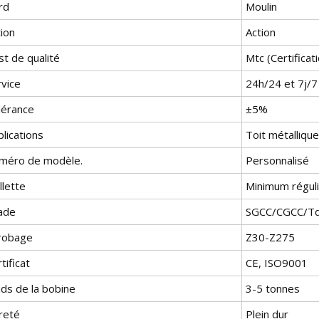
rd
Moulin
ion
Action
t de qualité
Mtc (Certificat
rvice
24h/24 et 7j/7
lérance
±5%
lications
Toit métallique
méro de modèle.
Personnalisé
llette
Minimum réguli
ade
SGCC/CGCC/T
robage
Z30-Z275
tificat
CE, ISO9001
ids de la bobine
3-5 tonnes
reté
Plein dur